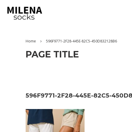
Home
596F9771-2F28-445E-82C5-450D832128B6
PAGE TITLE
596F9771-2F28-445E-82C5-450D