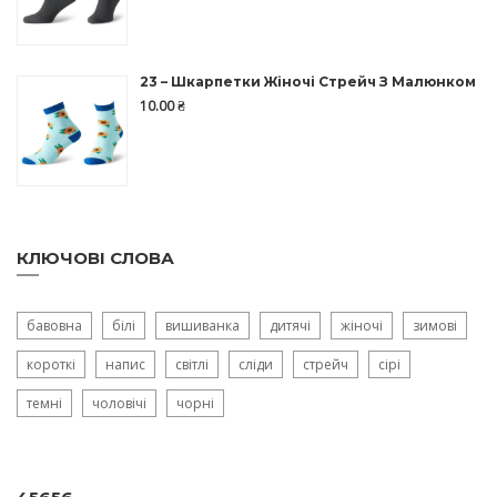
23 – Шкарпетки Жіночі Стрейч З Малюнком
10.00
₴
КЛЮЧОВІ СЛОВА
бавовна
білі
вишиванка
дитячі
жіночі
зимові
короткі
напис
світлі
сліди
стрейч
сірі
темні
чоловічі
чорні