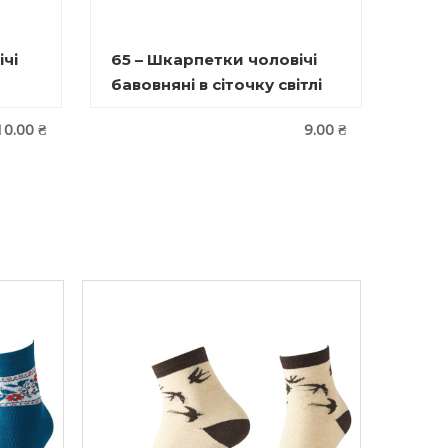
чі
65 – Шкарпетки чоловічі
бавовняні в сіточку світлі
10.00
₴
9.00
₴