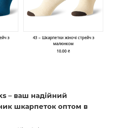
ейч з
43 – Шкарпетки жіночі стрейч з
29 – 
малюнком
10.00
₴
ks – ваш надійний
ник шкарпеток оптом в