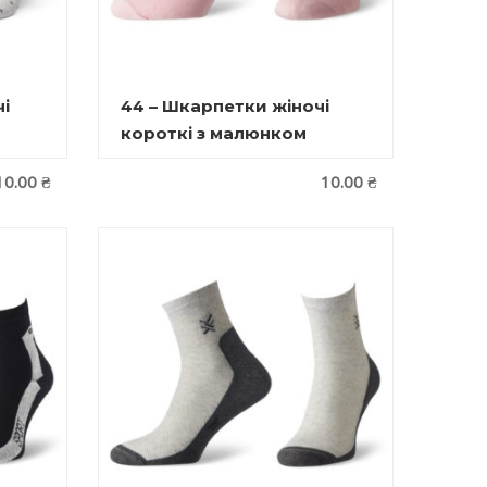
і
44 – Шкарпетки жіночі
короткі з малюнком
10.00
₴
10.00
₴