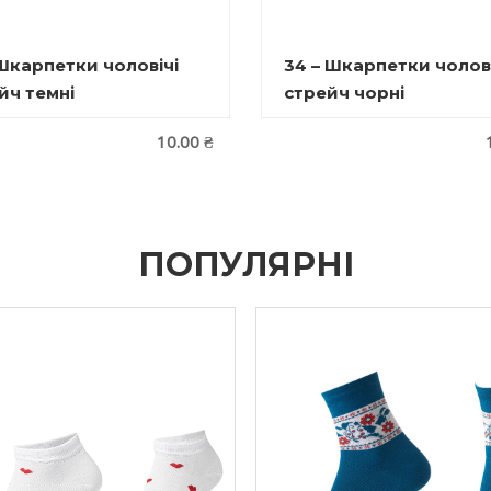
 Шкарпетки чоловічі
34 – Шкарпетки чолові
йч темні
стрейч чорні
10.00
₴
ПОПУЛЯРНІ