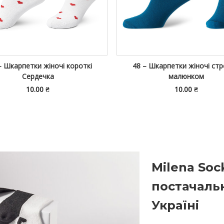
– Шкарпетки жіночі короткі
48 – Шкарпетки жіночі стр
Сердечка
малюнком
10.00
₴
10.00
₴
Milena Soc
постачаль
Україні