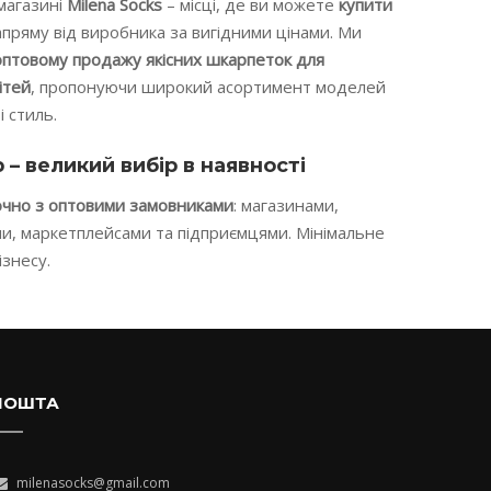
магазині
Milena Socks
– місці, де ви можете
купити
пряму від виробника за вигідними цінами. Ми
оптовому продажу якісних шкарпеток для
дітей
, пропонуючи широкий асортимент моделей
і стиль.
р – великий вибір в наявності
чно з оптовими замовниками
: магазинами,
, маркетплейсами та підприємцями. Мінімальне
знесу.
ПОШТА
milenasocks@gmail.com