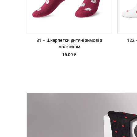
ові темні
81 – Шкарпетки дитячі зимові з
122 
малюнком
16.00
₴