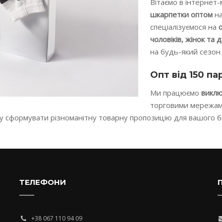
Вітаємо в інтернет-
шкарпетки оптом
на
спеціалізуємося на
чоловіків, жінок та 
на будь-який сезон 
Опт від 150 па
Ми працюємо
виклю
торговими мережами
гу сформувати різноманітну товарну пропозицію для вашого бі
ТЕЛЕФОНИ
+38 067 110 94 09