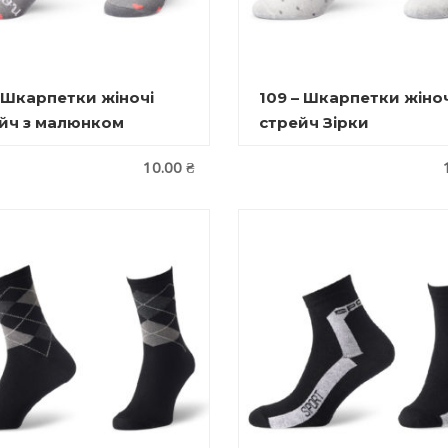
– Шкарпетки жіночі
109 – Шкарпетки жіноч
йч з малюнком
стрейч Зірки
10.00
₴