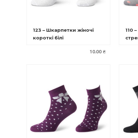
123 – Шкарпетки жіночі
110 
короткі білі
стре
10.00
₴