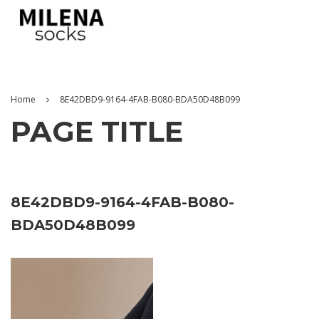
Home
8E42DBD9-9164-4FAB-B080-BDA50D48B099
PAGE TITLE
8E42DBD9-9164-4FAB-B080-
BDA50D48B099