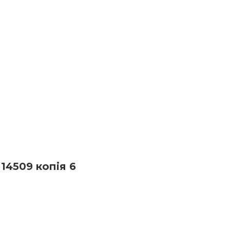
ГОЛОВНА
ПРО НАС
ШКАРПЕТКИ ЧОЛОВІЧІ
ШК
4509 копія 6