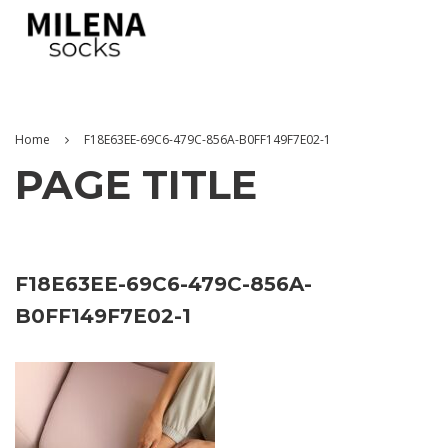
Home
F18E63EE-69C6-479C-856A-B0FF149F7E02-1
PAGE TITLE
F18E63EE-69C6-479C-856A-
B0FF149F7E02-1