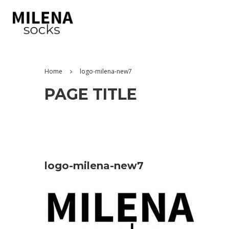
Home
logo-milena-new7
PAGE TITLE
logo-milena-new7