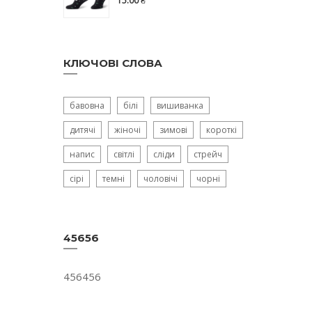
15.00
₴
КЛЮЧОВІ СЛОВА
бавовна
білі
вишиванка
дитячі
жіночі
зимові
короткі
напис
світлі
сліди
стрейч
сірі
темні
чоловічі
чорні
45656
456456