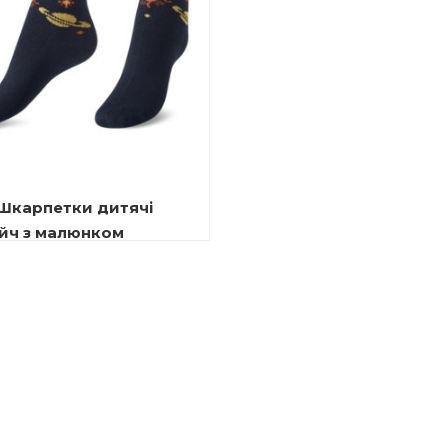
 Шкарпетки дитячі
йч з малюнком
10.00
₴