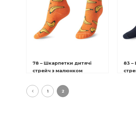
78 – Шкарпетки дитячі
83 –
стрейч з малюнком
стре
10.00
₴
1
2