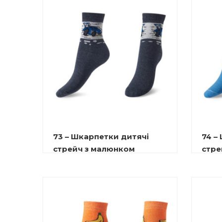
73 – Шкарпетки дитячі
74 –
стрейч з малюнком
стре
10.00
₴