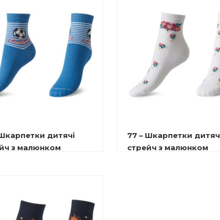
 Шкарпетки дитячі
77 – Шкарпетки дитяч
йч з малюнком
стрейч з малюнком
10.00
₴