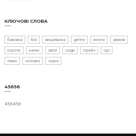
КЛЮЧОВІ СЛОВА
бавовна
білі
вишиванка
дитячі
жіночі
зимові
короткі
напис
світлі
сліди
стрейч
сірі
темні
чоловічі
чорні
45656
456456