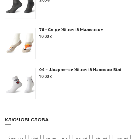
9.00
₴
76 – Сліди Жіночі З Малюнком
10.00
₴
04 – Шкарпетки Жіночі З Написом Білі
10.00
₴
КЛЮЧОВІ СЛОВА
бавовна
білі
вишиванка
дитячі
жіночі
зимові