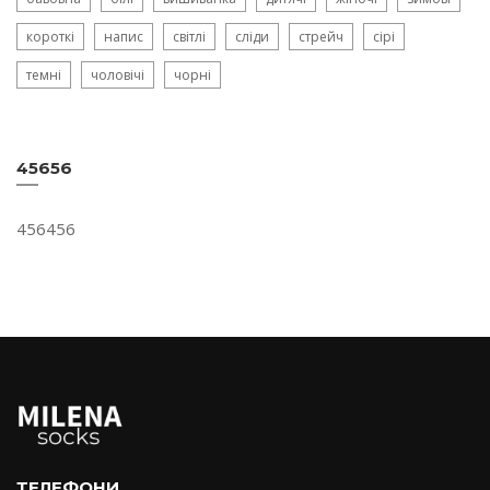
короткі
напис
світлі
сліди
стрейч
сірі
темні
чоловічі
чорні
45656
456456
ТЕЛЕФОНИ