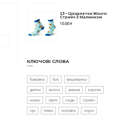
23 – Шкарпетки Жіночі
Стрейч З Малюнком
10.00
₴
КЛЮЧОВІ СЛОВА
бавовна
білі
вишиванка
дитячі
жіночі
зимові
короткі
напис
світлі
сліди
стрейч
сірі
темні
чоловічі
чорні