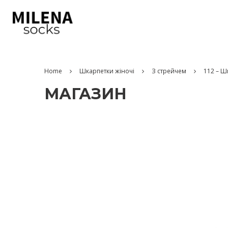
Home
Шкарпетки жіночі
З стрейчем
112 – Ш
МАГАЗИН