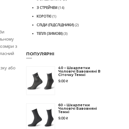
З СТРЕЙЧЕМ
(14)
КОРОТКІ
(1)
СЛІДИ (ПІДСЛІДНИКИ)
(2)
Ви
ТЕПЛІ (ЗИМОВІ)
(3)
ільному
розміри з
власний
ПОПУЛЯРНІ
зку або
40 – Шкарпетки
Чоловічі Бавовняні В
Сіточку Темні
9.00
₴
60 – Шкарпетки
Чоловічі Бавовняні
Темні
9.00
₴