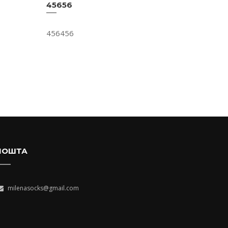
45656
456456
ПОШТА
milenasocks@gmail.com