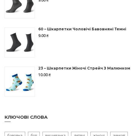
9.00
₴
60 – Шкарпетки Чоловічі Бавовняні Темні
9.00
₴
23 – Шкарпетки Жіночі Стрейч З Малюнком
10.00
₴
КЛЮЧОВІ СЛОВА
бавовна
білі
вишиванка
дитячі
жіночі
зимові