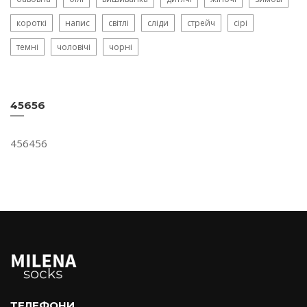
короткі
напис
світлі
сліди
стрейч
сірі
темні
чоловічі
чорні
45656
456456
ТЕЛЕФОНИ