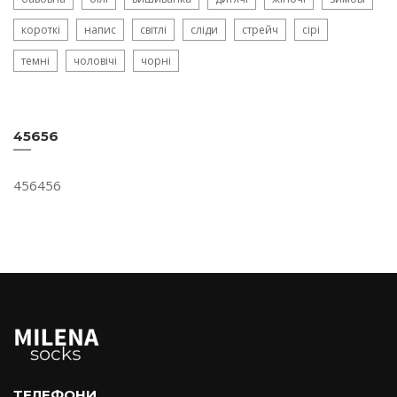
короткі
напис
світлі
сліди
стрейч
сірі
темні
чоловічі
чорні
45656
456456
ТЕЛЕФОНИ