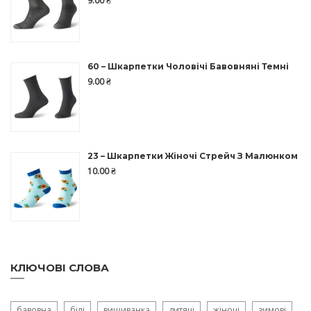
9.00
₴
60 – Шкарпетки Чоловічі Бавовняні Темні
9.00
₴
23 – Шкарпетки Жіночі Стрейч З Малюнком
10.00
₴
КЛЮЧОВІ СЛОВА
бавовна
білі
вишиванка
дитячі
жіночі
зимові