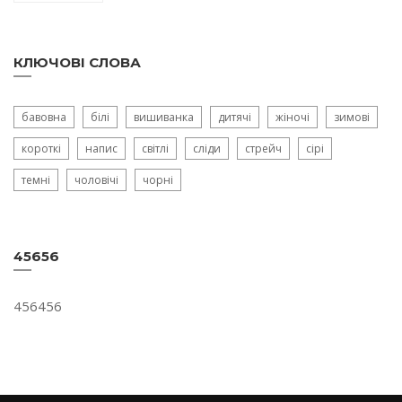
КЛЮЧОВІ СЛОВА
бавовна
білі
вишиванка
дитячі
жіночі
зимові
короткі
напис
світлі
сліди
стрейч
сірі
темні
чоловічі
чорні
45656
456456