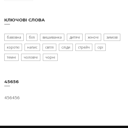
КЛЮЧОВІ СЛОВА
бавовна
білі
вишиванка
дитячі
жіночі
зимові
короткі
напис
світлі
сліди
стрейч
сірі
темні
чоловічі
чорні
45656
456456