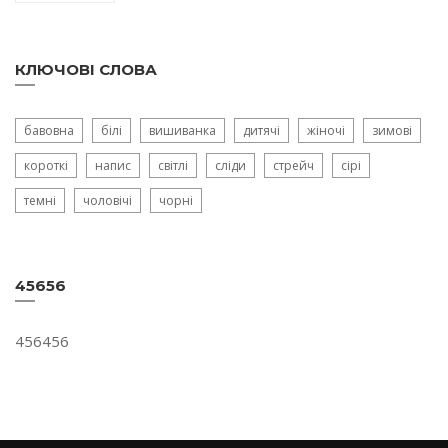
КЛЮЧОВІ СЛОВА
бавовна
білі
вишиванка
дитячі
жіночі
зимові
короткі
напис
світлі
сліди
стрейч
сірі
темні
чоловічі
чорні
45656
456456