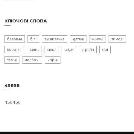
КЛЮЧОВІ СЛОВА
бавовна
білі
вишиванка
дитячі
жіночі
зимові
короткі
напис
світлі
сліди
стрейч
сірі
темні
чоловічі
чорні
45656
456456