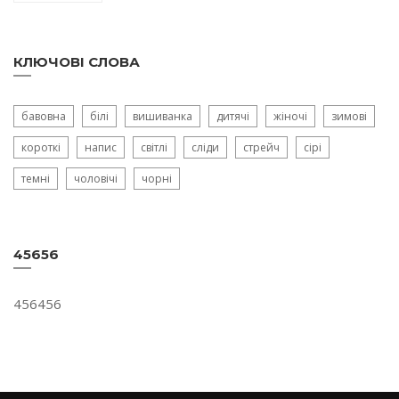
КЛЮЧОВІ СЛОВА
бавовна
білі
вишиванка
дитячі
жіночі
зимові
короткі
напис
світлі
сліди
стрейч
сірі
темні
чоловічі
чорні
45656
456456