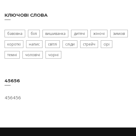
КЛЮЧОВІ СЛОВА
бавовна
білі
вишиванка
дитячі
жіночі
зимові
короткі
напис
світлі
сліди
стрейч
сірі
темні
чоловічі
чорні
45656
456456