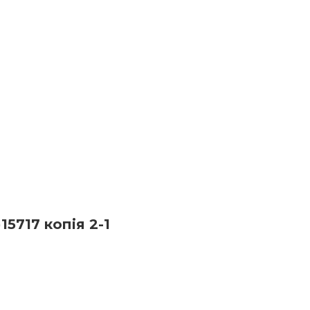
ГОЛОВНА
ПРО НАС
ШКАРПЕТКИ ЧОЛОВІЧІ
ШК
5717 копія 2-1