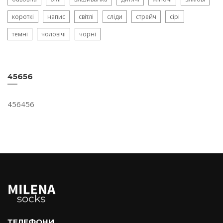
короткі
напис
світлі
сліди
стрейч
сірі
темні
чоловічі
чорні
45656
456456
ТЕЛЕФОНИ