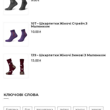
9.00
₴
107 – Шкарпетки Жіночі Стрейч З
Малюнком
10.00
₴
139 – Шкарпетки Жіночі Зимові З Малюнком
15.00
₴
КЛЮЧОВІ СЛОВА
бавовна
білі
вишиванка
дитячі
жіночі
зимові