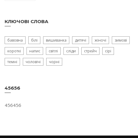
КЛЮЧОВІ СЛОВА
бавовна
білі
вишиванка
дитячі
жіночі
зимові
короткі
напис
світлі
сліди
стрейч
сірі
темні
чоловічі
чорні
45656
456456