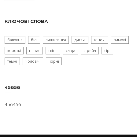
КЛЮЧОВІ СЛОВА
бавовна
білі
вишиванка
дитячі
жіночі
зимові
короткі
напис
світлі
сліди
стрейч
сірі
темні
чоловічі
чорні
45656
456456