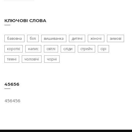
КЛЮЧОВІ СЛОВА
бавовна
білі
вишиванка
дитячі
жіночі
зимові
короткі
напис
світлі
сліди
стрейч
сірі
темні
чоловічі
чорні
45656
456456