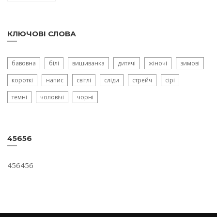
КЛЮЧОВІ СЛОВА
бавовна
білі
вишиванка
дитячі
жіночі
зимові
короткі
напис
світлі
сліди
стрейч
сірі
темні
чоловічі
чорні
45656
456456