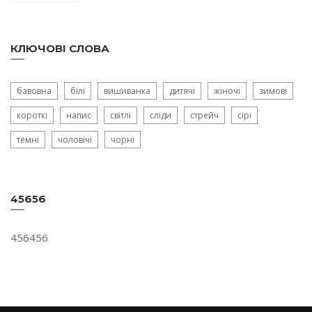
КЛЮЧОВІ СЛОВА
бавовна
білі
вишиванка
дитячі
жіночі
зимові
короткі
напис
світлі
сліди
стрейч
сірі
темні
чоловічі
чорні
45656
456456